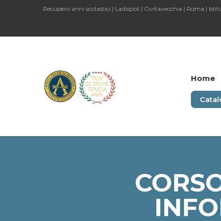
Recupero anni scolastici | Ladispoli | Civitavecchia | Roma | Istit
Home
Catal
CORSO
INFO