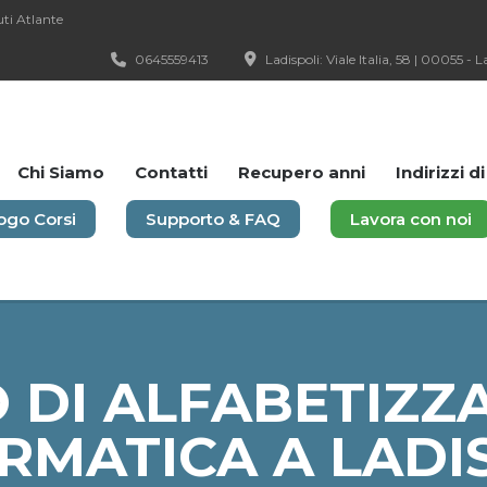
uti Atlante
0645559413
Ladispoli: Viale Italia, 58 | 00055 - 
Chi Siamo
Contatti
Recupero anni
Indirizzi d
ogo Corsi
Supporto & FAQ
Lavora con noi
 DI ALFABETIZZ
RMATICA A LADI