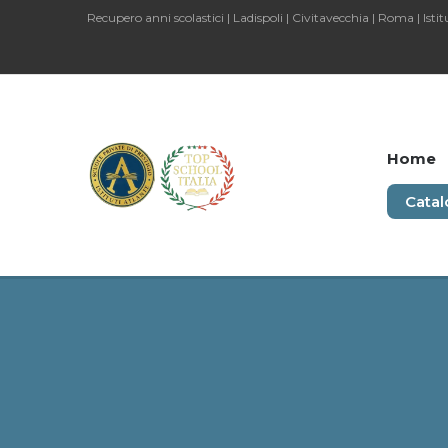
Recupero anni scolastici | Ladispoli | Civitavecchia | Roma | Istit
Home
Catal