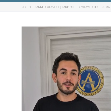
RECUPERO ANNI SCOLASTICI | LADISPOLI | CIVITAVECCHIA | ROMA 