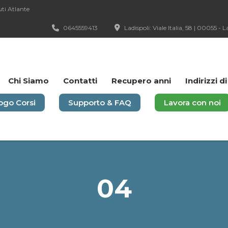
uti Atlante
0645559413
Ladispoli: Viale Italia, 58 | 00055 - 
Chi Siamo
Contatti
Recupero anni
Indirizzi d
ogo Corsi
Supporto & FAQ
Lavora con noi
04