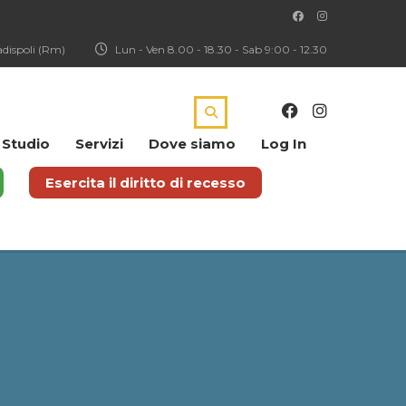
Ladispoli (Rm)
Lun - Ven 8.00 - 18.30 - Sab 9:00 - 12.30
i Studio
Servizi
Dove siamo
Log In
Esercita il diritto di recesso