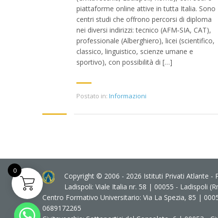
piattaforme online attive in tutta Italia. Sono
centri studi che offrono percorsi di diploma
nei diversi indirizzi: tecnico (AFM‑SIA, CAT),
professionale (Alberghiero), licei (scientifico,
classico, linguistico, scienze umane e
sportivo), con possibilità di […]
Postato in:
Informazioni
0
Copyright © 2006 - 2026 Istituti Privati Atlante -
Ladispoli: Viale Italia nr. 58 | 00055 - Ladispoli 
Centro Formativo Universitario: Via La Spezia, 85 | 00055
0689172265