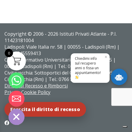
Copyright © 2006 - 2026 Istituti Privati Atlante - P.I.
11423181004
Ladispoli: Viale Italia nr. 58 | 00055 - Ladispoli (Rm) |
Tel.: 0645559413
0
×
Chiedimi info
Centro Formativo Universitario: Via La Spezia, 85 |
sul recupero
00055 - Ladispoli (Rm) | Tel.: 0689172265
anni o fissa un
Civitavecchia: Sottoportici del Consolato, 6 | 00053 -
appuntamento!
Civitavecchia (Rm) | Tel.: 07661902371
Diritto di Recesso e Rimborsi
Privacy Cookie Policy
ide chaty
Esercita il diritto di recesso